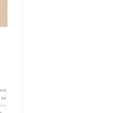
amit,
 sie
its-
t,