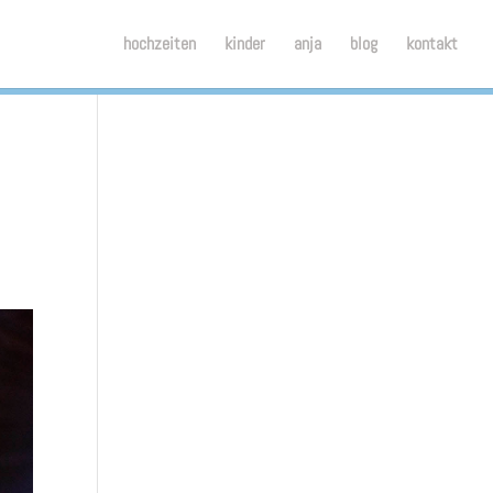
.
hochzeiten
kinder
anja
blog
kontakt
Cookies ablehnen
Cookies erlauben